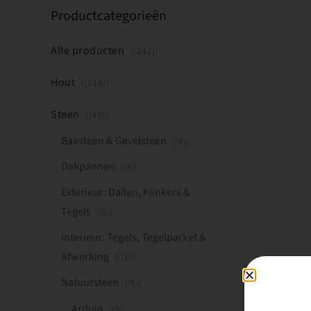
Productcategorieën
Alle producten
(242)
Hout
(116)
Steen
(40)
Baksteen & Gevelsteen
(8)
Dakpannen
(4)
Exterieur: Dallen, Klinkers &
Tegels
(9)
Interieur: Tegels, Tegelparket &
Afwerking
(16)
Natuursteen
(5)
Arduin
(3)