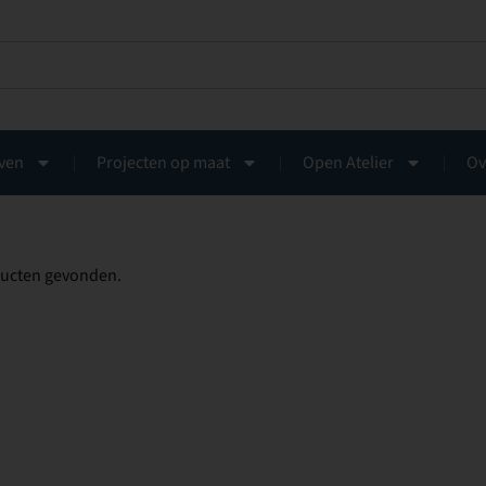
ven
Projecten op maat
Open Atelier
Ov
ucten gevonden.