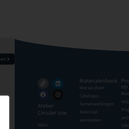
jven
Materialenbank
Pro
op
Wat we doen
Waa
Catalogus
hel
Samenwerkingen
Atelier
Pro
Circuler vzw
Materiaal
arch
aanmelden
Klein
Offe