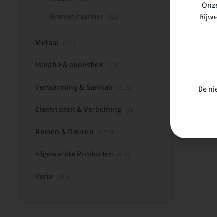
Onze
Graniet/marmer
Rijwe
(2)
Metaal
(9)
Isolatie & akoestiek
(3)
Verwarming & Sanitair
(13)
De ni
Elektriciteit & Verlichting
(1)
Ramen & Deuren
(25)
Afgewerkte Producten
(4)
Varia
(4)