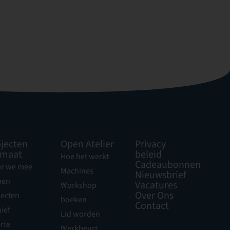
jecten
Open Atelier
Privacy
 maat
beleid
Hoe het werkt
Cadeaubonnen
r we mee
Machines
Nieuwsbrief
pen
Vacatures
Workshop
Over Ons
jecten
boeken
Contact
ief
Lid worden
rte
Werkbeurt