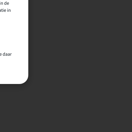
in de
tie in
e daar