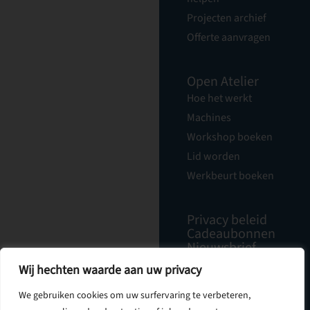
Projecten archief
Offerte aanvragen
Open Atelier
Hoe het werkt
Machines
Workshop boeken
Lid worden
Werkbeurt boeken
Privacy beleid
Cadeaubonnen
Nieuwsbrief
Vacatures
Wij hechten waarde aan uw privacy
Over Ons
Contact
We gebruiken cookies om uw surfervaring te verbeteren,