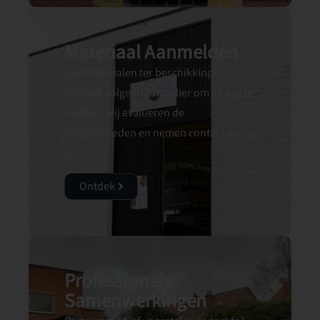
Materiaal Aanmelden
Zelf materialen ter beschikking?
Gebruik volgend formulier om ze aan te
melden, wij evalueren de
mogelijkheden en nemen contact met je
op.
Ontdek
Professionele
Samenwerkingen