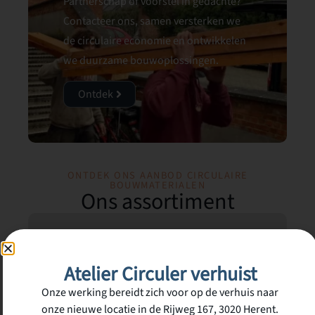
Partnerschap of voorstel in gedachte?
Contacteer ons, samen versterken we
de circulaire economie en ontwikkelen
we duurzame bouwoplossingen.
Ontdek
ONTDEK ONS AANBOD CIRCULAIRE
BOUWMATERIALEN​
Ons assortiment
Atelier Circuler verhuist
Hout
Steen
Metaal
Isolatie
Sanitair
Elektriciteit
Ramen
Eigen
Varia
Onze werking bereidt zich voor op de verhuis naar
&
&
&
&
producten
onze nieuwe locatie in de Rijweg 167, 3020 Herent.
Akoestiek
Verwarming
Verlichting
Deuren