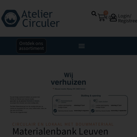
0
Login/
€
0,00
Registre
Ontdek ons
assortiment
CIRCULAIR EN LOKAAL MET BOUWMATERIAAL
Materialenbank Leuven