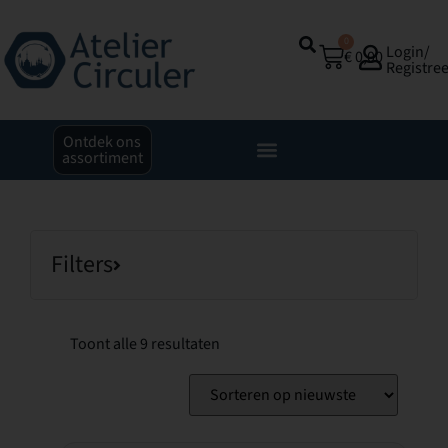
0
Login/
€
0,00
Registre
Ontdek ons
assortiment
Filters
Toont alle 9 resultaten