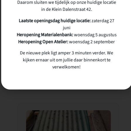
Daarom sluiten we tijdelijk op onze huidige locatie
in de Klein Dalenstraat 42.
Laatste openingsdag huidige locatie:
zaterdag 27
juni
Heropening Materialenbank:
woensdag 5 augustus
Heropening Open Atelier:
woensdag 2 september
De nieuwe plek ligt amper 3 minuten verder. We
kijken ernaar uit om jullie daar binnenkort te
verwelkomen!
Gegalvaniseerd Staal Profiel (5 x 3 x 400 2mm⌀)
€
16,00
incl. btw
op voorraad