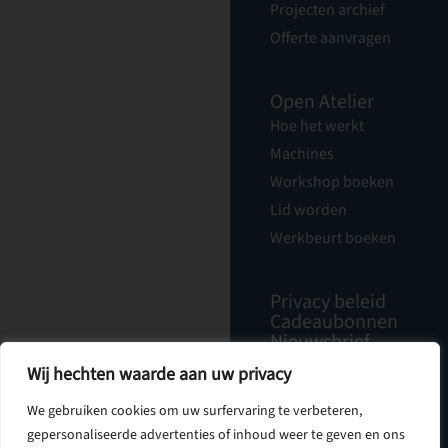
Projecten archief
Offerte aanvragen
Open Atelier
Hoe het werkt
Machines
Workshop boeken
Lid worden
Werkbeurt boeken
Privacy beleid
Cadeaubonnen
Nieuwsbrief
Vacatures
Wij hechten waarde aan uw privacy
Over Ons
Contact
We gebruiken cookies om uw surfervaring te verbeteren,
gepersonaliseerde advertenties of inhoud weer te geven en ons