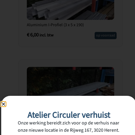
Aluminium I-Profiel (3 x 5 x 190)
€
6,00
incl. btw
op voorraad
Atelier Circuler verhuist
Gegalvaniseerd Staal Profiel (5 x 3 x 200 2mm⌀)
Onze werking bereidt zich voor op de verhuis naar
€
8,00
incl. btw
op voorraad
onze nieuwe locatie in de Rijweg 167, 3020 Herent.