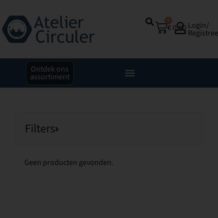
0
Login/
€
0,00
Registre
Ontdek ons
assortiment
Filters
Geen producten gevonden.