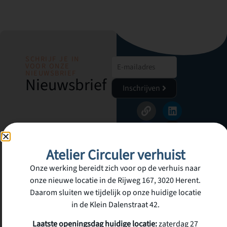
SCHRIJF JE IN
VOOR ONZE
NIEUWSBRIEF
Nieuwsbrief
Inschrijven
Atelier Circuler
Atelier Circuler verhuist
vzw
Onze werking bereidt zich voor op de verhuis naar
onze nieuwe locatie in de Rijweg 167, 3020 Herent.
Klein dalenstraat 42
Daarom sluiten we tijdelijk op onze huidige locatie
3020 Herent
in de Klein Dalenstraat 42.
BE 0676 833 336
Laatste openingsdag huidige locatie:
zaterdag 27