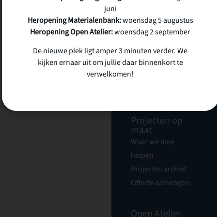
juni
Heropening Materialenbank:
woensdag 5 augustus
Materialenbank
Heropening Open Atelier:
woensdag 2 september
Wat we doen
Catalogus
De nieuwe plek ligt amper 3 minuten verder. We
kijken ernaar uit om jullie daar binnenkort te
Samenwerkingen
verwelkomen!
Materiaal
aanmelden
Projecten op
maat
Waar we mee
helpen
Projecten archief
Offerte aanvragen
Open Atelier