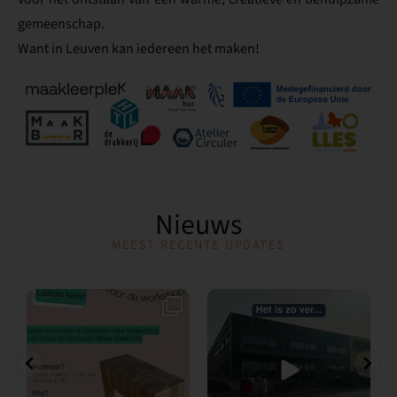
gemeenschap.
Want in Leuven kan iedereen het maken!
Nieuws
MEEST RECENTE UPDATES
𝐋𝐚𝐚𝐭𝐬𝐭𝐞 𝐤𝐚𝐧𝐬: 𝐬𝐜𝐡𝐫𝐢𝐣𝐟 𝐣𝐞 𝐧𝐮
...
𝐖𝐢𝐣 𝐠𝐚𝐚𝐧 𝐯𝐞𝐫𝐡𝐮𝐢𝐳𝐞𝐧! ✨
Na
...
11
0
32
0