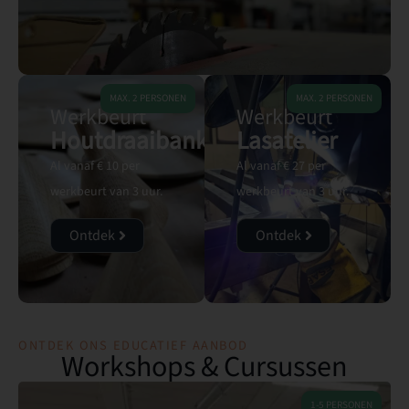
MAX. 2 PERSONEN
MAX. 2 PERSONEN
Werkbeurt
Werkbeurt
Houtdraaibank
Lasatelier
Al vanaf € 10 per
Al vanaf € 27 per
werkbeurt van 3 uur.
werkbeurt van 3 uur.
Ontdek
Ontdek
ONTDEK ONS EDUCATIEF AANBOD
Workshops & Cursussen
1-5 PERSONEN