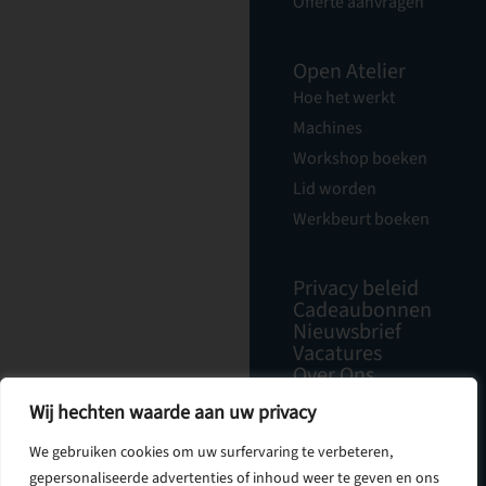
Offerte aanvragen
Open Atelier
Hoe het werkt
Machines
Workshop boeken
Lid worden
Werkbeurt boeken
Privacy beleid
Cadeaubonnen
Nieuwsbrief
Vacatures
Over Ons
Contact
Wij hechten waarde aan uw privacy
We gebruiken cookies om uw surfervaring te verbeteren,
gepersonaliseerde advertenties of inhoud weer te geven en ons