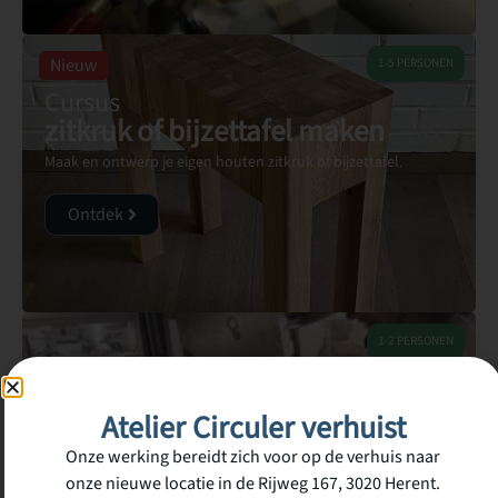
Nieuw
1-5 PERSONEN
Cursus
zitkruk of bijzettafel maken
Maak en ontwerp je eigen houten zitkruk of bijzettafel.
Ontdek
1-2 PERSONEN
Workshop
Halfautomaat
Atelier Circuler verhuist
Lassen
Onze werking bereidt zich voor op de verhuis naar
Leer werken met een halfautomaat lasapparaat.
onze nieuwe locatie in de Rijweg 167, 3020 Herent.