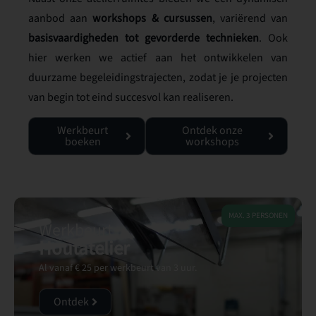
aanbod aan
workshops & cursussen
, variërend van
basisvaardigheden tot gevorderde technieken
. Ook
hier werken we actief aan het ontwikkelen van
duurzame begeleidingstrajecten, zodat je je projecten
van begin tot eind succesvol kan realiseren.
Werkbeurt
Ontdek onze
boeken
workshops
MAX. 3 PERSONEN
Werkbeurt
Houtatelier
Al vanaf € 25 per werkbeurt van 3 uur.
Ontdek