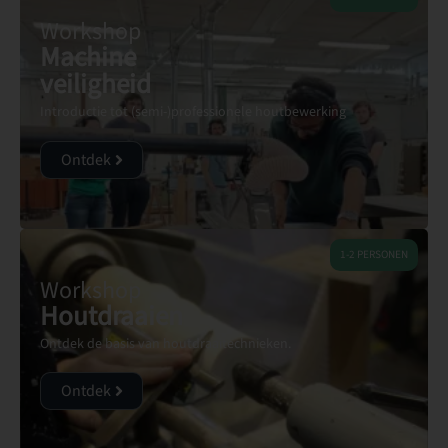
Workshop
Machine
veiligheid
Introductie tot (semi-)professionele houtbewerking
Ontdek
1-2 PERSONEN
Workshop
Houtdraaien
Ontdek de basis van houtdraaitechnieken.
Ontdek