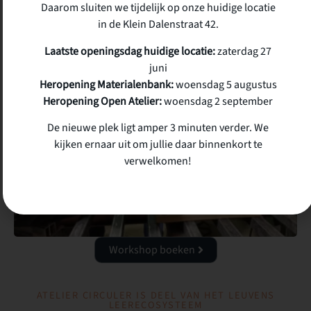
Daarom sluiten we tijdelijk op onze huidige locatie
Ontdek
in de Klein Dalenstraat 42.
Laatste openingsdag huidige locatie:
zaterdag 27
juni
1-2 PERSONEN
Heropening Materialenbank:
woensdag 5 augustus
Heropening Open Atelier:
woensdag 2 september
Cursus
3-in-1 Lassen
De nieuwe plek ligt amper 3 minuten verder. We
Maak kennis met de drie meest gebruikte lastechnieken.
kijken ernaar uit om jullie daar binnenkort te
verwelkomen!
Ontdek
Workshop boeken
ATELIER CIRCULER IS DEEL VAN HET LEUVENS
LEERECOSYSTEEM