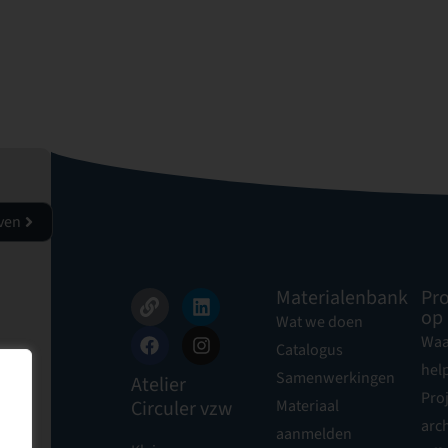
jven
Materialenbank
Pro
op
Wat we doen
Waa
Catalogus
hel
Samenwerkingen
Atelier
Pro
Circuler vzw
Materiaal
arch
aanmelden