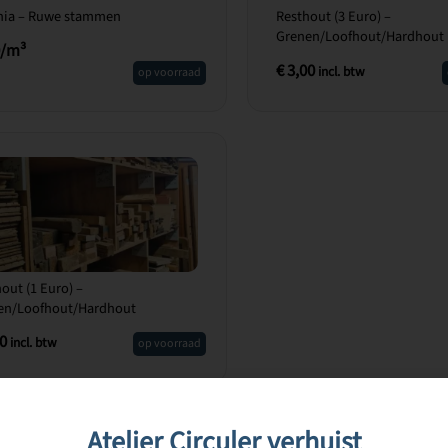
nia – Ruwe stammen
Resthout (3 Euro) –
Grenen/Loofhout/Hardhout
0/m³
€
3,00
incl. btw
op voorraad
out (1 Euro) –
en/Loofhout/Hardhout
0
incl. btw
op voorraad
Atelier Circuler verhuist