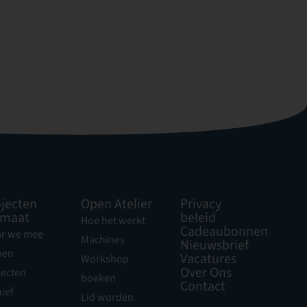
jecten
Open Atelier
Privacy
 maat
beleid
Hoe het werkt
Cadeaubonnen
r we mee
Machines
Nieuwsbrief
pen
Vacatures
Workshop
Over Ons
jecten
boeken
Contact
ief
Lid worden