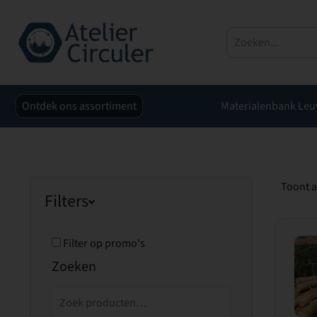
Ontdek ons assortiment
Materialenbank Leu
Toont a
Filters
Filter op promo's
Zoeken