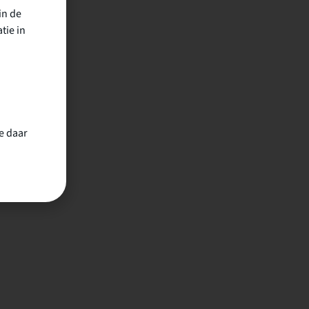
in de
tie in
e daar