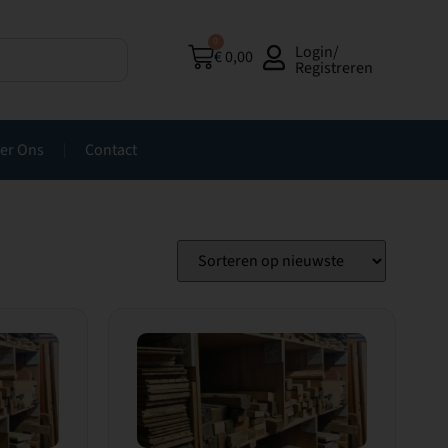
0
Login/
€
0,00
Registreren
er Ons
Contact