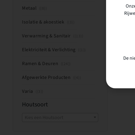
Onze
Metaal
(8)
Rijwe
Isolatie & akoestiek
(3)
Verwarming & Sanitair
(13)
Elektriciteit & Verlichting
(1)
De ni
Ramen & Deuren
(24)
Afgewerkte Producten
(4)
Varia
(3)
Houtsoort
Kies een Houtsoort