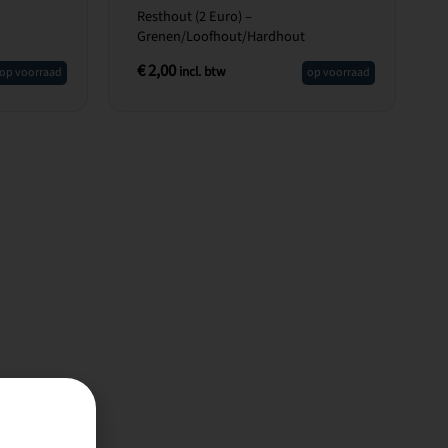
Resthout (2 Euro) –
Grenen/Loofhout/Hardhout
€
2,00
incl. btw
op voorraad
op voorraad