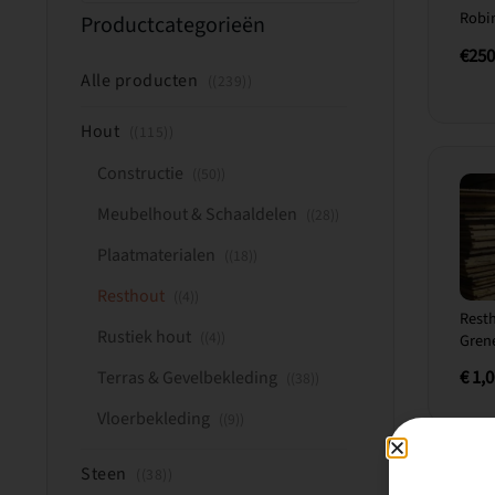
Robi
Productcategorieën
€25
Alle producten
(239)
Hout
(115)
Constructie
(50)
Meubelhout & Schaaldelen
(28)
Plaatmaterialen
(18)
Resthout
(4)
Resth
Rustiek hout
(4)
Gren
€
1,0
Terras & Gevelbekleding
(38)
Vloerbekleding
(9)
Steen
(38)