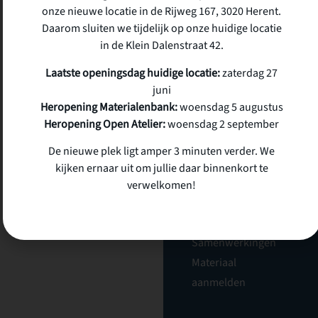
onze nieuwe locatie in de Rijweg 167, 3020 Herent.
Daarom sluiten we tijdelijk op onze huidige locatie
Atelier Circuler
in de Klein Dalenstraat 42.
vzw
Laatste openingsdag huidige locatie:
zaterdag 27
juni
Klein dalenstraat 42
Heropening Materialenbank:
woensdag 5 augustus
3020 Herent
Heropening Open Atelier:
woensdag 2 september
BE 0676 833 336
De nieuwe plek ligt amper 3 minuten verder. We
kijken ernaar uit om jullie daar binnenkort te
Materialenbank
verwelkomen!
Wat we doen
Catalogus
Samenwerkingen
Materiaal
aanmelden