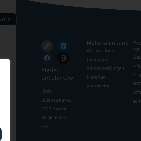
jven
Materialenbank
Pro
op
Wat we doen
Waa
Catalogus
hel
Samenwerkingen
Atelier
Pro
Circuler vzw
Materiaal
arch
aanmelden
Klein
Offe
dalenstraat 42
aan
3020 Herent
BE 0676 833
336