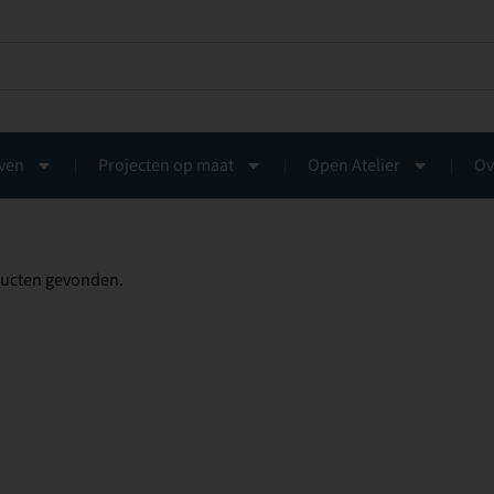
ven
Projecten op maat
Open Atelier
Ov
ucten gevonden.