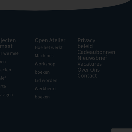
jecten
Open Atelier
Privacy
 maat
beleid
Hoe het werkt
Cadeaubonnen
r we mee
Machines
Nieuwsbrief
pen
Vacatures
Workshop
Over Ons
jecten
boeken
Contact
ief
Lid worden
rte
Werkbeurt
vragen
boeken