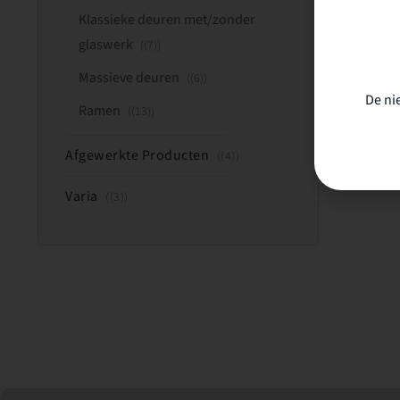
Klassieke deuren met/zonder
glaswerk
(7)
Massieve deuren
(6)
De ni
Ramen
(13)
Afgewerkte Producten
(4)
Varia
(3)