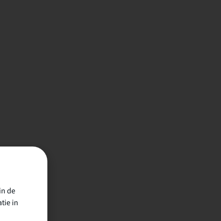
in de
tie in