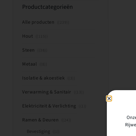
Productcategorieën
Alle producten
(239)
Hout
(115)
Steen
(38)
Metaal
(8)
Isolatie & akoestiek
(3)
Verwarming & Sanitair
(13)
Elektriciteit & Verlichting
(1)
Onze
Ramen & Deuren
(24)
Rijwe
Bevestiging
(1)