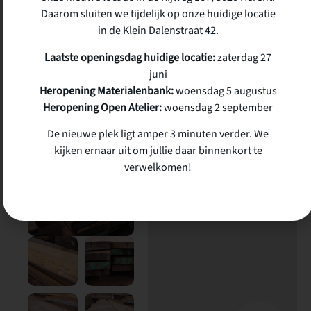
Daarom sluiten we tijdelijk op onze huidige locatie
€100/stuk
in de Klein Dalenstraat 42.
Laatste openingsdag huidige locatie:
zaterdag 27
juni
€
100,00
incl. btw
Heropening Materialenbank:
woensdag 5 augustus
Heropening Open Atelier:
woensdag 2 september
8 op voorraad
De nieuwe plek ligt amper 3 minuten verder. We
kijken ernaar uit om jullie daar binnenkort te
verwelkomen!