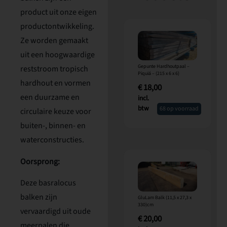
product uit onze eigen
productontwikkeling.
Ze worden gemaakt
uit een hoogwaardige
Gepunte Hardhoutpaal –
reststroom tropisch
Piquiá – (215 x 6 x 6)
hardhout en vormen
€
18,00
een duurzame en
incl.
btw
68 op voorraad
circulaire keuze voor
buiten-, binnen- en
waterconstructies.
Oorsprong:
Deze basralocus
balken zijn
GluLam Balk (11,5 x 27,3 x
330)cm
vervaardigd uit oude
€
20,00
meerpalen die