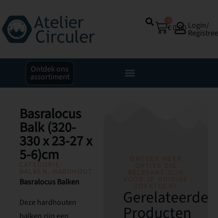
0
Login/
€
0,00
Registre
Ontdek ons
assortiment
Basralocus
Balk (320-
330 x 23-27 x
5-6)cm
ONTDEK MEER
CATEGORIE:
OPTIES DIE
BALKEN
,
HARDHOUT
RELEVANT ZIJN
VOOR JE HUIDIGE
Basralocus Balken
ZOEKTOCHT
Gerelateerde
Deze hardhouten
Producten
balken zijn een