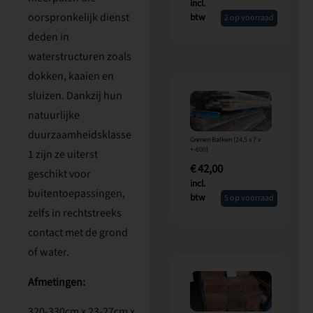
incl.
oorspronkelijk dienst
btw
2 op voorraad
deden in
waterstructuren zoals
dokken, kaaien en
sluizen. Dankzij hun
natuurlijke
duurzaamheidsklasse
Grenen Balken (24,5 x 7 x
+-600)
1 zijn ze uiterst
€
42,00
geschikt voor
incl.
buitentoepassingen,
btw
5 op voorraad
zelfs in rechtstreeks
contact met de grond
of water.
Afmetingen:
320-330cm x 23-27cm x