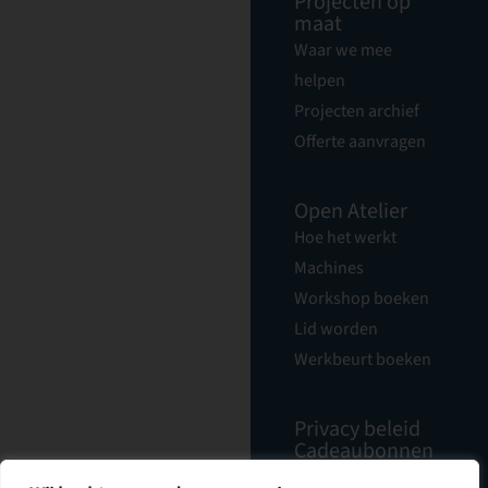
Projecten op
maat
Waar we mee
helpen
Projecten archief
Offerte aanvragen
Open Atelier
Hoe het werkt
Machines
Workshop boeken
Lid worden
Werkbeurt boeken
Privacy beleid
Cadeaubonnen
Nieuwsbrief