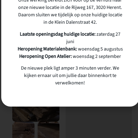
Onze werking bereidt zich voor op de verhuis naar
onze nieuwe locatie in de Rijweg 167, 3020 Herent.
+-320 cm ×47 cm × 5,8
Daarom sluiten we tijdelijk op onze huidige locatie
cm
in de Klein Dalenstraat 42.
Prijs:
Laatste openingsdag huidige locatie:
zaterdag 27
juni
€95/m²
Heropening Materialenbank:
woensdag 5 augustus
€95m²
Heropening Open Atelier:
woensdag 2 september
De nieuwe plek ligt amper 3 minuten verder. We
4 op voorraad
kijken ernaar uit om jullie daar binnenkort te
verwelkomen!