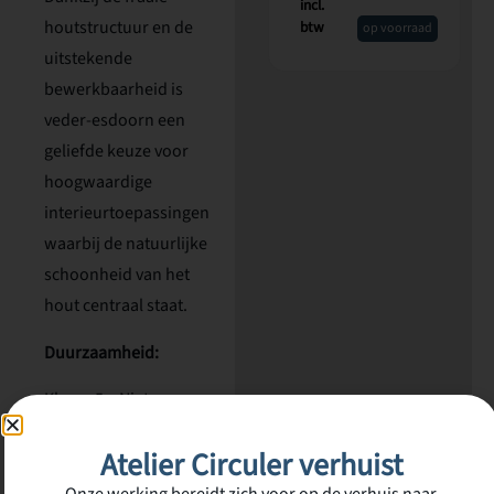
incl.
houtstructuur en de
btw
op voorraad
uitstekende
bewerkbaarheid is
veder-esdoorn een
geliefde keuze voor
hoogwaardige
interieurtoepassingen
waarbij de natuurlijke
schoonheid van het
hout centraal staat.
Duurzaamheid:
Klasse 5 – Niet
duurzaam
Atelier Circuler verhuist
Afmetingen: