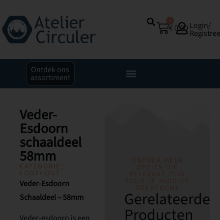
0
Login/
€
0,00
Registre
Ontdek ons
assortiment
Veder-
Esdoorn
schaaldeel
58mm
ONTDEK MEER
CATEGORIE:
OPTIES DIE
LOOFHOUT
RELEVANT ZIJN
VOOR JE HUIDIGE
Veder-Esdoorn
ZOEKTOCHT
Gerelateerde
Schaaldeel – 58mm
Producten
Veder-esdoorn is een