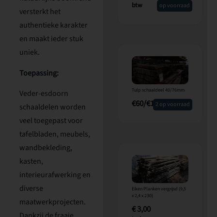
btw
op voorraad
versterkt het
authentieke karakter
en maakt ieder stuk
uniek.
Toepassing:
Tulp schaaldeel 40/76mm
Veder-esdoorn
€60/€100m²
2 op voorraad
schaaldelen worden
veel toegepast voor
tafelbladen, meubels,
wandbekleding,
kasten,
interieurafwerking en
diverse
Eiken Planken vergrijsd (9,5
x 2,4 x 230)
maatwerkprojecten.
€
3,00
Dankzij de fraaie