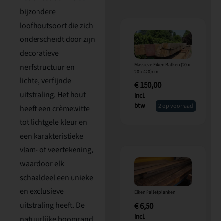
bijzondere
loofhoutsoort die zich
onderscheidt door zijn
decoratieve
Massieve Eiken Balken (20 x
nerfstructuur en
20 x 420)cm
lichte, verfijnde
€
150,00
uitstraling. Het hout
incl.
btw
2 op voorraad
heeft een crèmewitte
tot lichtgele kleur en
een karakteristieke
vlam- of veertekening,
waardoor elk
schaaldeel een unieke
en exclusieve
Eiken Palletplanken
uitstraling heeft. De
€
6,50
incl.
natuurlijke boomrand