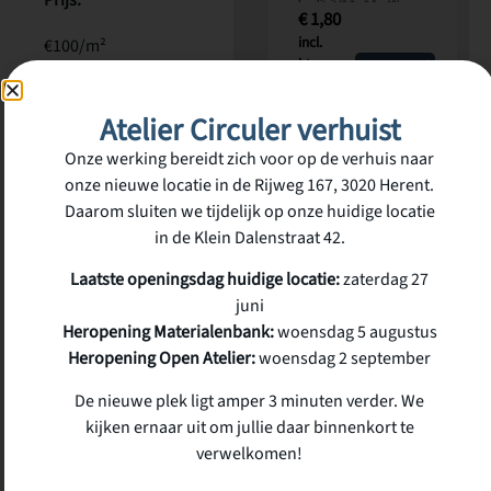
kwaliteit (2,2 x 9,5 x 48) cm
€
1,80
incl.
€100/m²
btw
op voorraad
100€/m2
Atelier Circuler verhuist
1 op voorraad
Onze werking bereidt zich voor op de verhuis naar
onze nieuwe locatie in de Rijweg 167, 3020 Herent.
Daarom sluiten we tijdelijk op onze huidige locatie
in de Klein Dalenstraat 42.
Laatste openingsdag huidige locatie:
zaterdag 27
juni
Heropening Materialenbank:
woensdag 5 augustus
Heropening Open Atelier:
woensdag 2 september
De nieuwe plek ligt amper 3 minuten verder. We
kijken ernaar uit om jullie daar binnenkort te
verwelkomen!