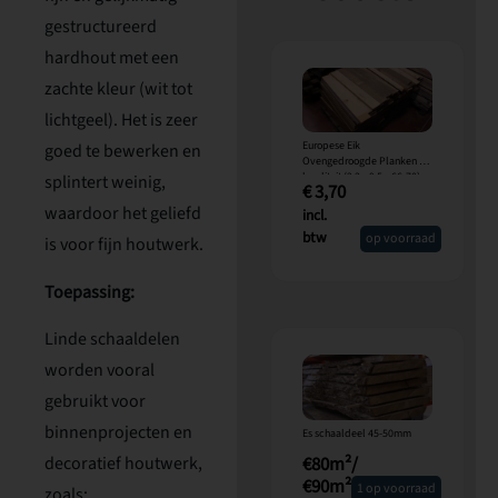
gestructureerd
hardhout met een
zachte kleur (wit tot
lichtgeel). Het is zeer
Europese Eik
goed te bewerken en
Ovengedroogde Planken A-
kwaliteit (2,3 x 9,5 x 66-70)
splintert weinig,
€
3,70
cm
waardoor het geliefd
incl.
btw
op voorraad
is voor fijn houtwerk.
Toepassing:
Linde schaaldelen
worden vooral
gebruikt voor
binnenprojecten en
Es schaaldeel 45-50mm
€80m²/
decoratief houtwerk,
€90m²
1 op voorraad
zoals: