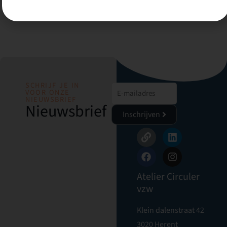
SCHRIJF JE IN
VOOR ONZE
NIEUWSBRIEF
Nieuwsbrief
Inschrijven
Atelier Circuler
vzw
Klein dalenstraat 42
3020 Herent