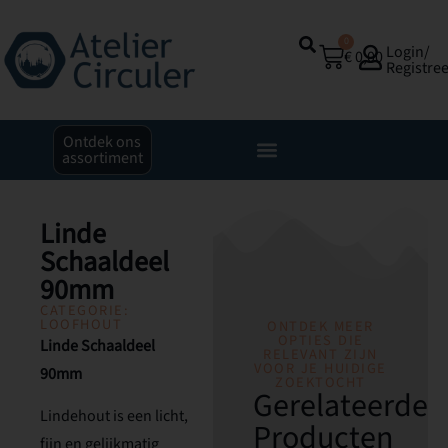
0
Login/
€
0,00
Registre
Ontdek ons
assortiment
Linde
Schaaldeel
90mm
CATEGORIE:
LOOFHOUT
ONTDEK MEER
OPTIES DIE
Linde Schaaldeel
RELEVANT ZIJN
VOOR JE HUIDIGE
90mm
ZOEKTOCHT
Gerelateerde
Lindehout is een licht,
Producten
fijn en gelijkmatig