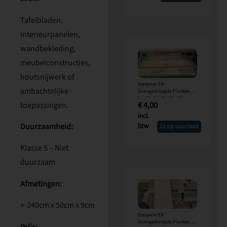
Tafelbladen,
interieurpanelen,
wandbekleding,
meubelconstructies,
houtsnijwerk of
Europese Eik
ambachtelijke
Ovengedroogde Planken A-
kwaliteit (2,8 x 12 x 70) cm
€
4,00
toepassingen.
incl.
btw
Duurzaamheid:
12 op voorraad
Klasse 5 – Niet
duurzaam
Afmetingen:
+-240cm x 50cm x 9cm
Europese Eik
Ovengedroogde Planken A-
Prijs: