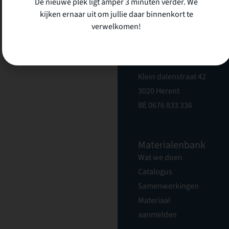
De nieuwe plek ligt amper 3 minuten verder. We
kijken ernaar uit om jullie daar binnenkort te
verwelkomen!
Atelier Circuler
vzw
Klein dalenstraat 42
3020 Herent
BE 0676 833 336
Materialenbank
Wat we doen
Catalogus
Samenwerkingen
Materiaal
aanmelden