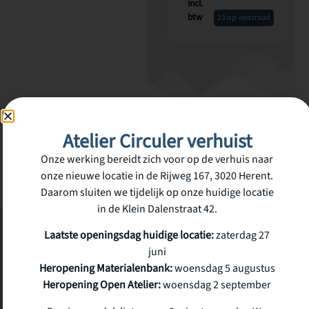
incl.
btw
23 op voorraad
Atelier Circuler verhuist
Onze werking bereidt zich voor op de verhuis naar
onze nieuwe locatie in de Rijweg 167, 3020 Herent.
Daarom sluiten we tijdelijk op onze huidige locatie
in de Klein Dalenstraat 42.
Laatste openingsdag huidige locatie:
zaterdag 27
SCHRIJF JE IN
juni
VOOR ONZE
NIEUWSBRIEF
Heropening Materialenbank:
woensdag 5 augustus
Nieuwsbrief
Inschrijven
Heropening Open Atelier:
woensdag 2 september