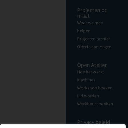
Projecten op
maat
Waar we mee
helpen
Projecten archief
Offerte aanvragen
Open Atelier
Hoe het werkt
Machines
Workshop boeken
Lid worden
Werkbeurt boeken
Privacy beleid