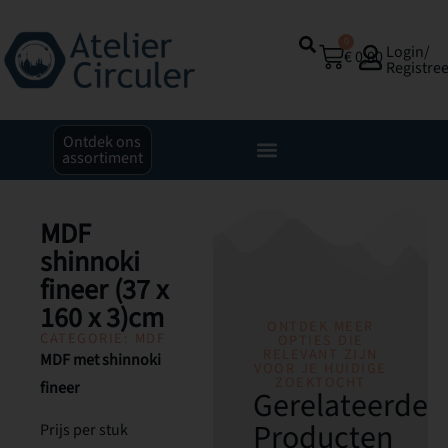
0
Login/
€
0,00
Registre
Ontdek ons
assortiment
MDF
shinnoki
fineer (37 x
160 x 3)cm
ONTDEK MEER
CATEGORIE:
MDF
OPTIES DIE
RELEVANT ZIJN
MDF met shinnoki
VOOR JE HUIDIGE
ZOEKTOCHT
fineer
Gerelateerde
Producten
Prijs per stuk