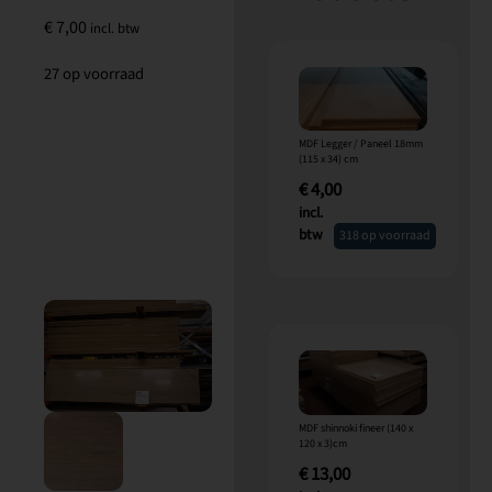
€
7,00
incl. btw
27 op voorraad
MDF Legger / Paneel 18mm
(115 x 34) cm
€
4,00
incl.
btw
318 op voorraad
MDF shinnoki fineer (140 x
120 x 3)cm
€
13,00