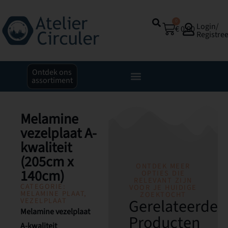
0
Login/
€
0,00
Registre
Ontdek ons
assortiment
Melamine
vezelplaat A-
kwaliteit
(205cm x
ONTDEK MEER
140cm)
OPTIES DIE
RELEVANT ZIJN
CATEGORIE:
VOOR JE HUIDIGE
MELAMINE PLAAT
,
ZOEKTOCHT
Gerelateerde
VEZELPLAAT
Melamine vezelplaat
Producten
A-kwaliteit