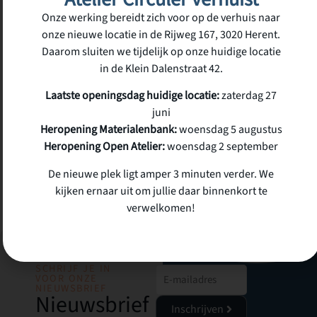
€
35,00
Onze werking bereidt zich voor op de verhuis naar
incl.
onze nieuwe locatie in de Rijweg 167, 3020 Herent.
btw
6 op voorraad
Daarom sluiten we tijdelijk op onze huidige locatie
in de Klein Dalenstraat 42.
Laatste openingsdag huidige locatie:
zaterdag 27
juni
Heropening Materialenbank:
woensdag 5 augustus
Heropening Open Atelier:
woensdag 2 september
De nieuwe plek ligt amper 3 minuten verder. We
kijken ernaar uit om jullie daar binnenkort te
verwelkomen!
SCHRIJF JE IN
VOOR ONZE
NIEUWSBRIEF
Nieuwsbrief
Inschrijven