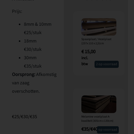
Prijs:
8mm & 10mm
€25/stuk
Spaanplaat / Vezelplaat
18mm
(257x 110 x 2,5)cm
€30/stuk
€
15,00
30mm
incl.
btw
2 op voorraad
€35/stuk
Oorsprong:
Afkomstig
van zaag
overschotten.
€25/€30/€35
Melamine vezelplaat A-
kwaliteit (305cm x 130cm)
€35/€40
op voorraad