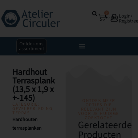
0
Login/
€
0,00
Registre
Ontdek ons
assortiment
Hardhout
Terrasplank
(13,5 x 1,9 x
+-145)
ONTDEK MEER
CATEGORIE:
OPTIES DIE
GEVELBEKLEDING
,
RELEVANT ZIJN
TERRAS
VOOR JE HUIDIGE
ZOEKTOCHT
Hardhouten
Gerelateerde
terrasplanken
Producten