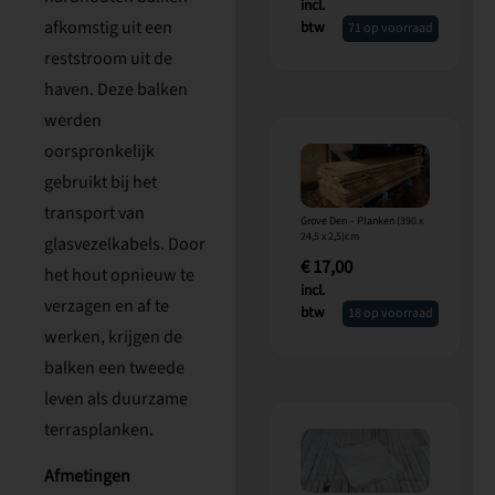
incl.
afkomstig uit een
btw
71 op voorraad
reststroom uit de
haven. Deze balken
werden
oorspronkelijk
gebruikt bij het
transport van
Grove Den – Planken (390 x
24,5 x 2,5)cm
glasvezelkabels. Door
€
17,00
het hout opnieuw te
incl.
verzagen en af te
btw
18 op voorraad
werken, krijgen de
balken een tweede
leven als duurzame
terrasplanken.
Afmetingen