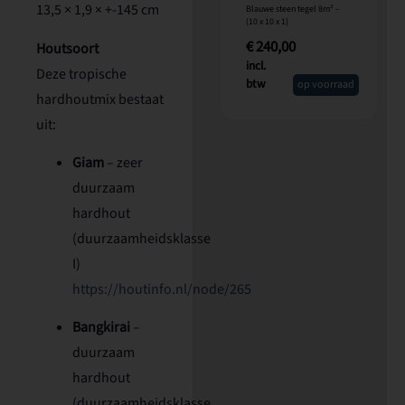
13,5 × 1,9 × +-145 cm
Blauwe steen tegel 8m² –
(10 x 10 x 1)
€
240,00
Houtsoort
incl.
Deze tropische
btw
op voorraad
hardhoutmix bestaat
uit:
Giam
– zeer
duurzaam
hardhout
(duurzaamheidsklasse
I)
https://houtinfo.nl/node/265
Bangkirai
–
duurzaam
hardhout
(duurzaamheidsklasse