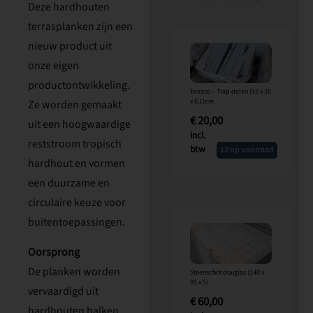
Deze hardhouten
terrasplanken zijn een
nieuw product uit
onze eigen
productontwikkeling.
Terrazo – Trap delen (92 x 30
x 6,1)cm
Ze worden gemaakt
€
20,00
uit een hoogwaardige
incl.
reststroom tropisch
btw
12 op voorraad
hardhout en vormen
een duurzame en
circulaire keuze voor
buitentoepassingen.
Oorsprong
De planken worden
Steenschot douglas (140 x
95 x 5)
vervaardigd uit
€
60,00
hardhouten balken