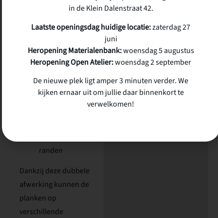
houtsoorten in de
in de Klein Dalenstraat 42.
partij kunnen
Laatste openingsdag huidige locatie:
zaterdag 27
voorkomen.
juni
Heropening Materialenbank:
woensdag 5 augustus
Afwerking
Heropening Open Atelier:
woensdag 2 september
Eén zijde
De nieuwe plek ligt amper 3 minuten verder. We
fijnbezaagd
kijken ernaar uit om jullie daar binnenkort te
verwelkomen!
Eén zijde
geschaafd met
afgeronde
randen
Dankzij deze dubbele
afwerking kunnen de
planken op
verschillende