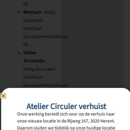
III)
Merpauh
– matig
duurzaam
hardhout
(duurzaamheidsklasse
IV)
Yellow
Terminalia
–
matig duurzaam
hardhout
(duurzaamheidsklasse
IV)
De planken worden
Atelier Circuler verhuist
geproduceerd uit deze
Onze werking bereidt zich voor op de verhuis naar
gemengde reststroom,
onze nieuwe locatie in de Rijweg 167, 3020 Herent.
waardoor beide
Daarom sluiten we tijdelijk op onze huidige locatie