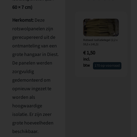
60 × 7 cm)
Herkomst:
Deze
rotswolpanelen zijn
gerecupereerd uit de
Rotswol Isollatietegel (2,2 x
59,5 x 141,5)
ontmanteling van een
€
1,50
grote hangaar in Diest.
incl.
De panelen werden
btw
170 op voorraad
zorgvuldig
gedemonteerd om
opnieuw ingezet te
worden als
hoogwaardige
isolatie. Er zijn zeer
grote hoeveelheden
beschikbaar.