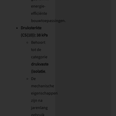
energie-
efficiënte
bouwtoepassingen.
Druksterkte
(CS(10)): 38 kPa
Behoort
tot de
categorie
drukvaste
(isolatie
.
De
mechanische
eigenschappen
zijn na
jarenlang
gebruik