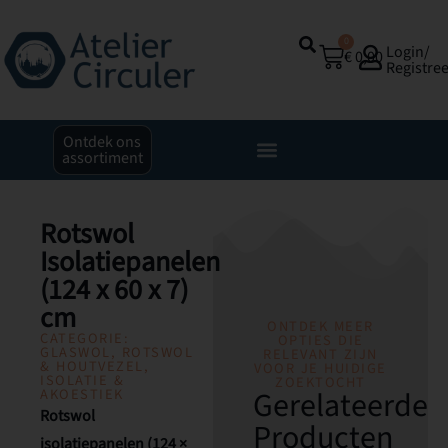
0
Login/
€
0,00
Registre
Ontdek ons
assortiment
Rotswol
Isolatiepanelen
(124 x 60 x 7)
cm
ONTDEK MEER
CATEGORIE:
OPTIES DIE
GLASWOL, ROTSWOL
RELEVANT ZIJN
& HOUTVEZEL
,
VOOR JE HUIDIGE
ISOLATIE &
ZOEKTOCHT
Gerelateerde
AKOESTIEK
Rotswol
Producten
isolatiepanelen (124 ×