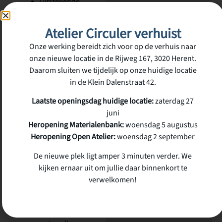
Uitstekende
thermische
Atelier Circuler verhuist
isolatie
Hoge
Onze werking bereidt zich voor op de verhuis naar
drukvastheid
onze nieuwe locatie in de Rijweg 167, 3020 Herent.
Daarom sluiten we tijdelijk op onze huidige locatie
Onbrandbaar
in de Klein Dalenstraat 42.
materiaal
(rotswol)
Laatste openingsdag huidige locatie:
zaterdag 27
Goede
juni
Heropening Materialenbank:
woensdag 5 augustus
geluidsisolatie
Heropening Open Atelier:
woensdag 2 september
Geschikt voor
toepassingen
De nieuwe plek ligt amper 3 minuten verder. We
kijken ernaar uit om jullie daar binnenkort te
waarbij een
verwelkomen!
zekere
mechanische
belasting