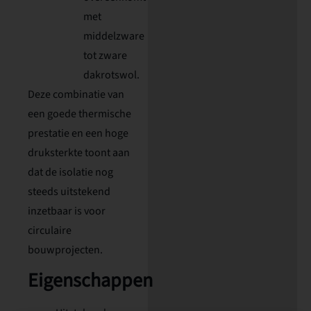
met
middelzware
tot zware
dakrotswol.
Deze combinatie van
een goede thermische
prestatie en een hoge
druksterkte toont aan
dat de isolatie nog
steeds uitstekend
inzetbaar is voor
circulaire
bouwprojecten.
Eigenschappen