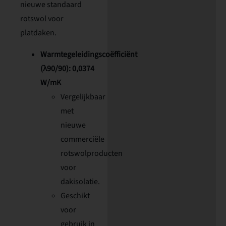
nieuwe standaard
rotswol voor
platdaken.
Warmtegeleidingscoëfficiënt
(λ90/90): 0,0374
W/mK
Vergelijkbaar
met
nieuwe
commerciële
rotswolproducten
voor
dakisolatie.
Geschikt
voor
gebruik in