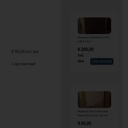
Massieve buitendeur (210,5
x 98,4 x 4,3)
€
200,00
€
50,00
incl. btw
incl.
btw
1 op voorraad
1 op voorraad
Moderne deur licht bruine
fineer (203 x 72,5/75,5 x 4)
€
65,00