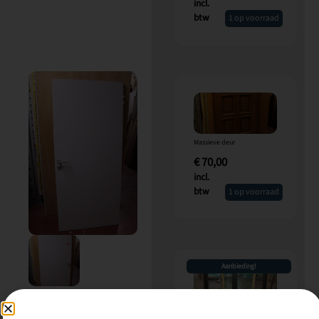
incl.
btw
1 op voorraad
Massieve deur
€
70,00
incl.
btw
1 op voorraad
Aanbieding!
Hardhout Raam (8 x 125,5 x