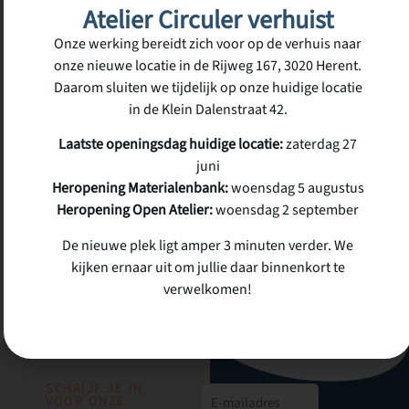
Atelier Circuler verhuist
158)
€
200,00
Onze werking bereidt zich voor op de verhuis naar
€
40,00
onze nieuwe locatie in de Rijweg 167, 3020 Herent.
incl.
Daarom sluiten we tijdelijk op onze huidige locatie
btw
2 op voorraad
in de Klein Dalenstraat 42.
Laatste openingsdag huidige locatie:
zaterdag 27
juni
Heropening Materialenbank:
woensdag 5 augustus
Heropening Open Atelier:
woensdag 2 september
De nieuwe plek ligt amper 3 minuten verder. We
kijken ernaar uit om jullie daar binnenkort te
verwelkomen!
SCHRIJF JE IN
VOOR ONZE