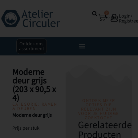
0
Login/
€
0,00
Registre
Ontdek ons
assortiment
Moderne
deur grijs
(203 x 90,5 x
4)
ONTDEK MEER
CATEGORIE:
RAMEN
OPTIES DIE
& DEUREN
RELEVANT ZIJN
VOOR JE HUIDIGE
Moderne deur grijs
ZOEKTOCHT
Gerelateerde
Prijs per stuk
Producten