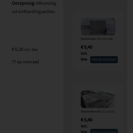
Oorsprong:
Afkomstig
uit onthardingsacties.
Betonklinker (15 x 15 x 4,8)
€
0,40
€
0,30
incl. btw
incl.
btw
458 op voorraad
77 op voorraad
Steenklinker Dik (11 x 22 x 8)
€
0,40
incl.
btw
531 op voorraad