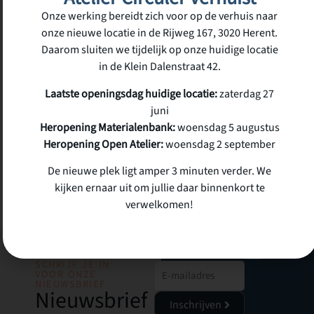
€
0,60
Onze werking bereidt zich voor op de verhuis naar
incl.
onze nieuwe locatie in de Rijweg 167, 3020 Herent.
btw
660 op voorraad
Daarom sluiten we tijdelijk op onze huidige locatie
in de Klein Dalenstraat 42.
Laatste openingsdag huidige locatie:
zaterdag 27
juni
Heropening Materialenbank:
woensdag 5 augustus
Heropening Open Atelier:
woensdag 2 september
De nieuwe plek ligt amper 3 minuten verder. We
kijken ernaar uit om jullie daar binnenkort te
verwelkomen!
SCHRIJF JE IN
VOOR ONZE
NIEUWSBRIEF
Nieuwsbrief
Inschrijven