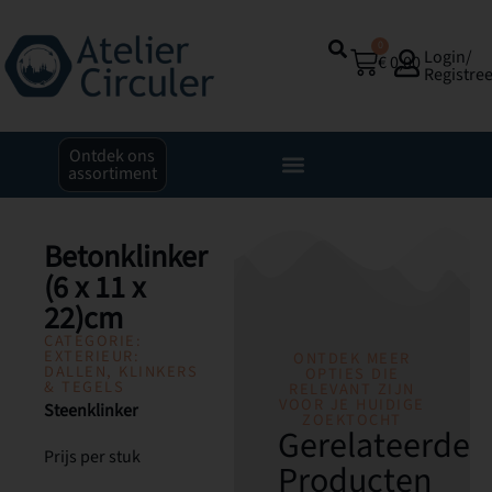
0
Login/
€
0,00
Registre
Ontdek ons
assortiment
Betonklinker
(6 x 11 x
22)cm
CATEGORIE:
EXTERIEUR:
ONTDEK MEER
DALLEN, KLINKERS
OPTIES DIE
& TEGELS
RELEVANT ZIJN
VOOR JE HUIDIGE
Steenklinker
ZOEKTOCHT
Gerelateerde
Prijs per stuk
Producten