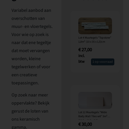
Variabel aanbod aan
overschotten van
muur- en vloertegels.
Voor wie op zoek is
Lot 4 Muurtegels “Topstone”
naar dat ene tegeltje
1,8m² (10 x 35 x 1,5)cm
€
27,00
dat moet vervangen
incl.
worden, kleine
btw
1 op voorraad
tegelwerken of voor
een creatieve
toepassingen.
Op zoek naar meer
oppervlakte? Bekijk
gerust de loten van
Lot 12 Muurtegels “Wide
Body Wall Tiles wit” 3m²
ons keramisch
(24,8 x 44,8 x 0,8)
€
30,00
gamma.