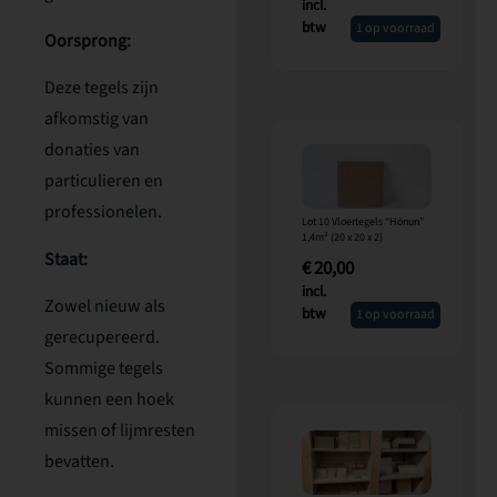
incl.
btw
1 op voorraad
Oorsprong:
Deze tegels zijn
afkomstig van
donaties van
particulieren en
professionelen.
Lot 10 Vloertegels “Hönun”
1,4m² (20 x 20 x 2)
Staat:
€
20,00
incl.
Zowel nieuw als
btw
1 op voorraad
gerecupereerd.
Sommige tegels
kunnen een hoek
missen of lijmresten
bevatten.