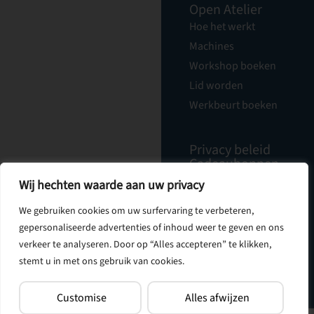
Open Atelier
Hoe het werkt
Machines
Workshop boeken
Lid worden
Werkbeurt boeken
Privacy beleid
Cadeaubonnen
Nieuwsbrief
Wij hechten waarde aan uw privacy
Vacatures
Over Ons
We gebruiken cookies om uw surfervaring te verbeteren,
Contact
gepersonaliseerde advertenties of inhoud weer te geven en ons
verkeer te analyseren. Door op “Alles accepteren” te klikken,
stemt u in met ons gebruik van cookies.
Customise
Alles afwijzen