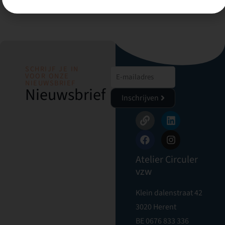
SCHRIJF JE IN
VOOR ONZE
NIEUWSBRIEF
Nieuwsbrief
Inschrijven
Atelier Circuler
vzw
Klein dalenstraat 42
3020 Herent
BE 0676 833 336