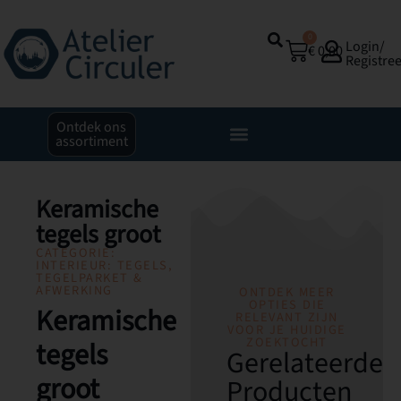
0
Login/
€
0,00
Registre
Ontdek ons
assortiment
Keramische
tegels groot
CATEGORIE:
INTERIEUR: TEGELS,
TEGELPARKET &
AFWERKING
ONTDEK MEER
OPTIES DIE
Keramische
RELEVANT ZIJN
VOOR JE HUIDIGE
ZOEKTOCHT
tegels
Gerelateerde
groot
Producten