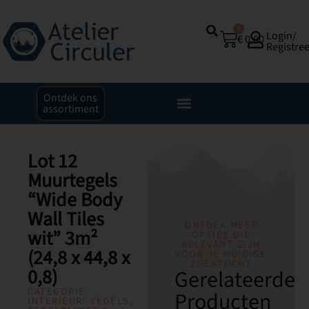
0
Login/
€
0,00
Registre
Ontdek ons
assortiment
Lot 12
Muurtegels
“Wide Body
Wall Tiles
ONTDEK MEER
wit” 3m²
OPTIES DIE
RELEVANT ZIJN
(24,8 x 44,8 x
VOOR JE HUIDIGE
ZOEKTOCHT
0,8)
Gerelateerde
CATEGORIE:
Producten
INTERIEUR: TEGELS,