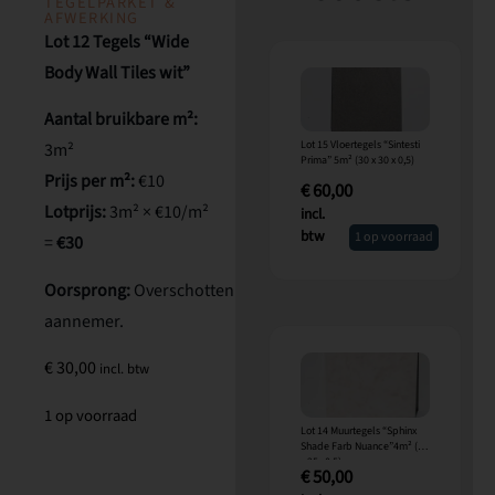
TEGELPARKET &
AFWERKING
Lot 12 Tegels “Wide
Body Wall Tiles wit”
Aantal bruikbare m²:
Lot 15 Vloertegels “Sintesti
3m²
Prima” 5m² (30 x 30 x 0,5)
Prijs per m²:
€10
€
60,00
Lotprijs:
3m² × €10/m²
incl.
btw
1 op voorraad
=
€30
Oorsprong:
Overschotten
aannemer.
€
30,00
incl. btw
1 op voorraad
Lot 14 Muurtegels “Sphinx
Shade Farb Nuance”4m² (20
x 25x 0,5)
€
50,00