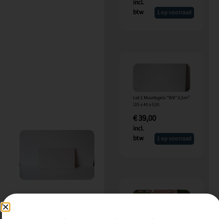
incl.
btw
1 op voorraad
Lot 2 Muurtegels “Wit” 6,5m²
(25 x 40 x 0,9)
€
39,00
incl.
btw
1 op voorraad