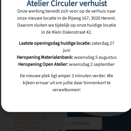
Atelier Circuler verhuist
Kastanje buitenplanken
€
14,00
Onze werking bereidt zich voor op de verhuis naar
incl.
onze nieuwe locatie in de Rijweg 167, 3020 Herent.
btw
12 op voorraad
Daarom sluiten we tijdelijk op onze huidige locatie
in de Klein Dalenstraat 42.
Laatste openingsdag huidige locatie:
zaterdag 27
juni
Heropening Materialenbank:
woensdag 5 augustus
Heropening Open Atelier:
woensdag 2 september
De nieuwe plek ligt amper 3 minuten verder. We
kijken ernaar uit om jullie daar binnenkort te
verwelkomen!
SCHRIJF JE IN
VOOR ONZE
NIEUWSBRIEF