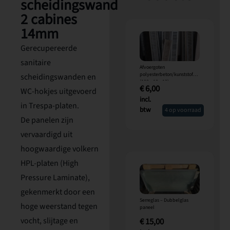
scheidingswand
2 cabines
14mm
Gerecupereerde
sanitaire
Afvoergoten
polyesterbeton/kunststof
scheidingswanden en
(100 x 10 x 13)cm
€
6,00
WC-hokjes uitgevoerd
incl.
in Trespa-platen.
btw
4 op voorraad
De panelen zijn
vervaardigd uit
hoogwaardige volkern
HPL-platen (High
Pressure Laminate),
gekenmerkt door een
Serreglas – Dubbelglas
hoge weerstand tegen
paneel
vocht, slijtage en
€
15,00