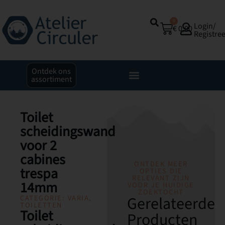
0
Login/
€
0,00
Registre
Ontdek ons
assortiment
Toilet
scheidingswand
voor 2
cabines
ONTDEK MEER
trespa
OPTIES DIE
RELEVANT ZIJN
14mm
VOOR JE HUIDIGE
ZOEKTOCHT
Gerelateerde
CATEGORIE:
VARIA
,
TOILETTEN
Toilet
Producten