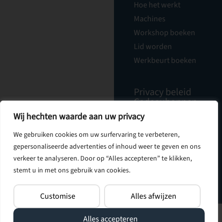
Hoe het werkt
Machines
Workshop boeken
Lid worden
Werkbeurt boeken
Privacy beleid
Cadeaubonnen
Nieuwsbrief
Wij hechten waarde aan uw privacy
Vacatures
Over Ons
We gebruiken cookies om uw surfervaring te verbeteren,
Contact
gepersonaliseerde advertenties of inhoud weer te geven en ons
verkeer te analyseren. Door op “Alles accepteren” te klikken,
stemt u in met ons gebruik van cookies.
Customise
Alles afwijzen
Alles accepteren