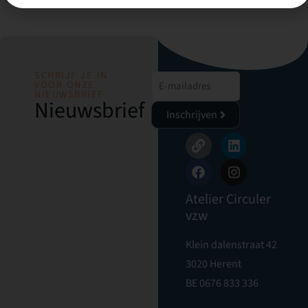
SCHRIJF JE IN
VOOR ONZE
NIEUWSBRIEF
Nieuwsbrief
Inschrijven
Atelier Circuler
vzw
Klein dalenstraat 42
3020 Herent
BE 0676 833 336