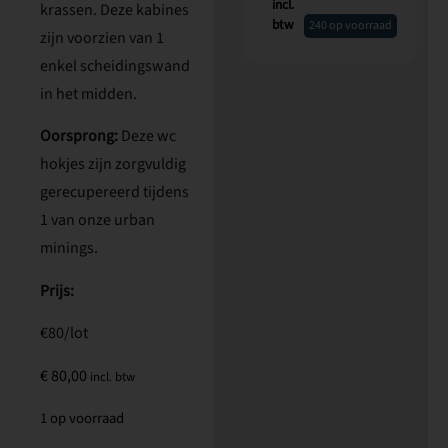
incl.
krassen. Deze kabines
btw
240 op voorraad
zijn voorzien van 1
enkel scheidingswand
in het midden.
Oorsprong:
Deze wc
hokjes zijn zorgvuldig
gerecupereerd tijdens
1 van onze urban
minings.
Prijs:
€80/lot
€
80,00
incl. btw
1 op voorraad