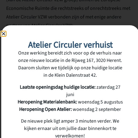
Economische Ruimte die rechtstreeks of onrechtstreeks met
Atelier Circuler VZW verbonden zijn of met enige andere
partner van Atelier Circuler VZW;
Atelier Circuler VZW garandeert dat deze ontvangers de
Atelier Circuler verhuist
nodige technische en organisatorische maatregelen zullen
Onze werking bereidt zich voor op de verhuis naar
nemen ter bescherming van de persoonsgegevens.
onze nieuwe locatie in de Rijweg 167, 3020 Herent.
Daarom sluiten we tijdelijk op onze huidige locatie
Bewaarperiode
in de Klein Dalenstraat 42.
De persoonsgegevens verwerkt voor klantenbeheer zullen
Laatste openingsdag huidige locatie:
zaterdag 27
worden bewaard gedurende de termijn die noodzakelijk is
juni
om aan de wettelijke vereisten te voldoen (onder andere op
Heropening Materialenbank:
woensdag 5 augustus
het gebied van boekhouding).
Heropening Open Atelier:
woensdag 2 september
Recht van inzage, verbetering, wissing, beperking, bezwaar
De nieuwe plek ligt amper 3 minuten verder. We
kijken ernaar uit om jullie daar binnenkort te
en overdraagbaarheid van persoonsgegevens
verwelkomen!