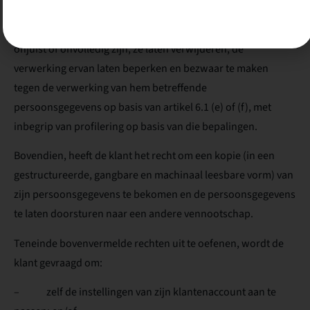
De klant heeft te allen tijde recht op inzage van zijn
persoonsgegevens en kan ze (laten) verbeteren indien ze
onjuist of onvolledig zijn, ze laten verwijderen, de
verwerking ervan laten beperken en bezwaar te maken
tegen de verwerking van hem betreffende
persoonsgegevens op basis van artikel 6.1 (e) of (f), met
inbegrip van profilering op basis van die bepalingen.
Bovendien, heeft de klant het recht om een kopie (in een
gestructureerde, gangbare en machinaal leesbare vorm) van
zijn persoonsgegevens te bekomen en de persoonsgegevens
te laten doorsturen naar een andere vennootschap.
Teneinde bovenvermelde rechten uit te oefenen, wordt de
klant gevraagd om:
– zelf de instellingen van zijn klantenaccount aan te