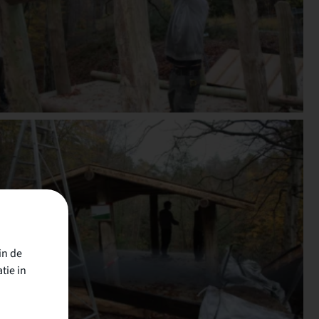
in de
tie in