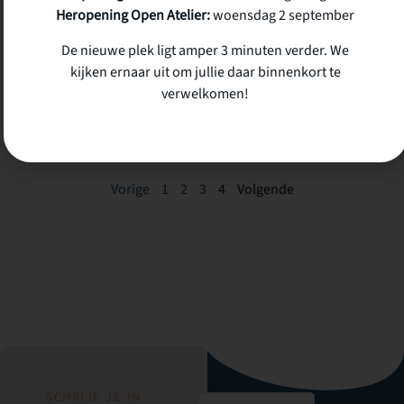
Kerselaar Hoegaarden
Heropening Open Atelier:
woensdag 2 september
Ontdek
De nieuwe plek ligt amper 3 minuten verder. We
kijken ernaar uit om jullie daar binnenkort te
verwelkomen!
Vorige
1
2
3
4
Volgende
SCHRIJF JE IN