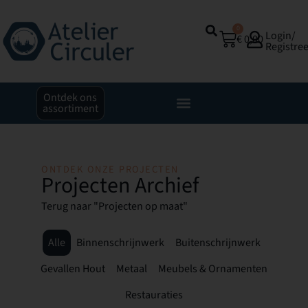
0
Login/
€
0,00
Registre
Ontdek ons
assortiment
ONTDEK ONZE PROJECTEN
Projecten Archief
Terug naar "Projecten op maat"
Alle
Binnenschrijnwerk
Buitenschrijnwerk
Gevallen Hout
Metaal
Meubels & Ornamenten
Restauraties