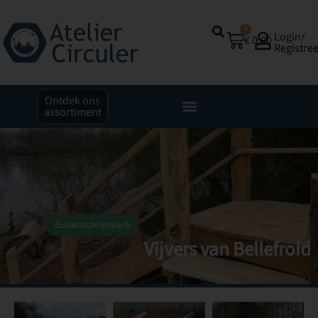
0
Login/
€
0,00
Registre
Ontdek ons
assortiment
PROJECT
Buitenschrijnwerk
Vijvers van Bellefroid