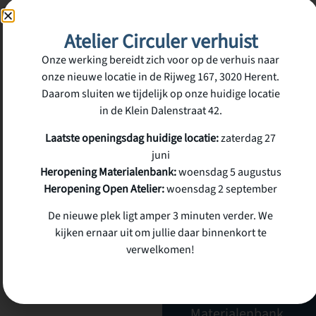
Atelier Circuler verhuist
SCHRIJF JE IN
VOOR ONZE
Onze werking bereidt zich voor op de verhuis naar
NIEUWSBRIEF
Nieuwsbrief
onze nieuwe locatie in de Rijweg 167, 3020 Herent.
Inschrijven
Daarom sluiten we tijdelijk op onze huidige locatie
in de Klein Dalenstraat 42.
Laatste openingsdag huidige locatie:
zaterdag 27
juni
Atelier Circuler
Heropening Materialenbank:
woensdag 5 augustus
vzw
Heropening Open Atelier:
woensdag 2 september
De nieuwe plek ligt amper 3 minuten verder. We
Klein dalenstraat 42
kijken ernaar uit om jullie daar binnenkort te
3020 Herent
verwelkomen!
BE 0676 833 336
Materialenbank