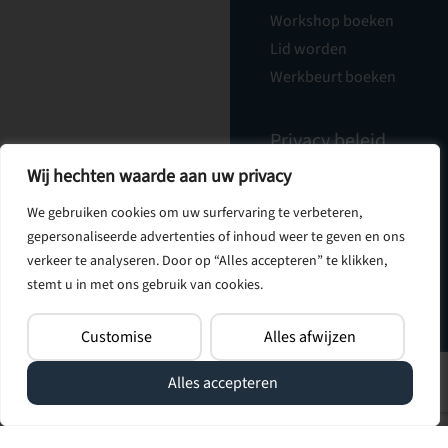
Workshop boeken
Lid worden
Werkbeurt boeken
Privacy beleid
Cadeaubonnen
Wij hechten waarde aan uw privacy
Nieuwsbrief
Vacatures
We gebruiken cookies om uw surfervaring te verbeteren,
Over Ons
gepersonaliseerde advertenties of inhoud weer te geven en ons
Contact
verkeer te analyseren. Door op “Alles accepteren” te klikken,
stemt u in met ons gebruik van cookies.
Customise
Alles afwijzen
Alles accepteren