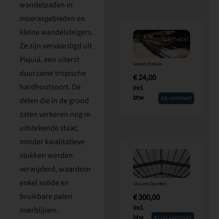
wandelpaden in
moerasgebieden en
kleine wandelsteigers.
Ze zijn vervaardigd uit
Piquiá, een uiterst
Grenen Balken
duurzame tropische
€
24,00
hardhoutsoort. De
incl.
btw
op voorraad
delen die in de grond
zaten verkeren nog in
uitstekende staat;
minder kwalitatieve
stukken werden
verwijderd, waardoor
enkel solide en
GluLam Spanten
bruikbare palen
€
300,00
incl.
overblijven.
btw
41 op voorraad