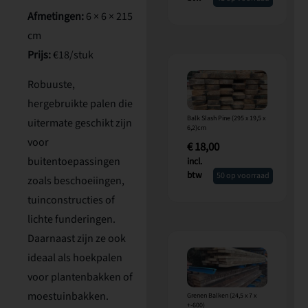
Afmetingen:
6 × 6 × 215
cm
Prijs:
€18/stuk
Robuuste,
hergebruikte palen die
Balk Slash Pine (295 x 19,5 x
uitermate geschikt zijn
6,2)cm
voor
€
18,00
buitentoepassingen
incl.
btw
50 op voorraad
zoals beschoeiingen,
tuinconstructies of
lichte funderingen.
Daarnaast zijn ze ook
ideaal als hoekpalen
voor plantenbakken of
moestuinbakken.
Grenen Balken (24,5 x 7 x
+-600)