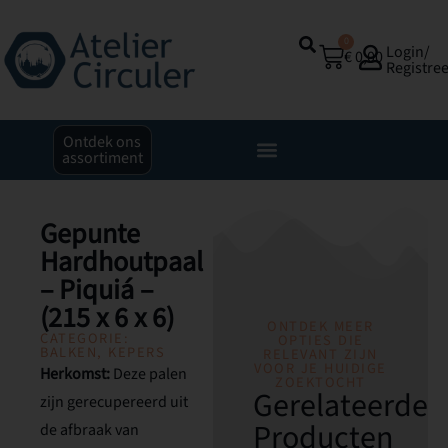
0
Login/
€
0,00
Registre
Ontdek ons
assortiment
Gepunte
Hardhoutpaal
– Piquiá –
(215 x 6 x 6)
ONTDEK MEER
CATEGORIE:
OPTIES DIE
BALKEN
,
KEPERS
RELEVANT ZIJN
VOOR JE HUIDIGE
Herkomst:
Deze palen
ZOEKTOCHT
Gerelateerde
zijn gerecupereerd uit
Producten
de afbraak van