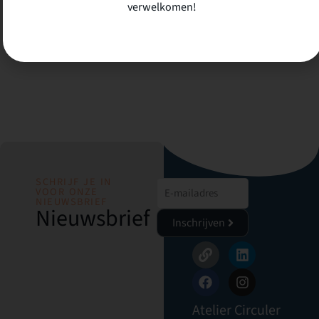
verwelkomen!
SCHRIJF JE IN
VOOR ONZE
NIEUWSBRIEF
Nieuwsbrief
Inschrijven
Atelier Circuler