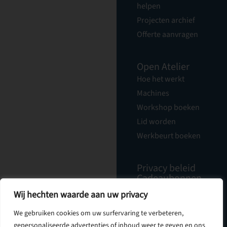
helpen
Projecten archief
Offerte aanvragen
Open Atelier
Hoe het werkt
Machines
Workshop boeken
Lid worden
Werkbeurt boeken
Privacy beleid
Cadeaubonnen
Nieuwsbrief
Wij hechten waarde aan uw privacy
Vacatures
Over Ons
We gebruiken cookies om uw surfervaring te verbeteren,
Contact
gepersonaliseerde advertenties of inhoud weer te geven en ons