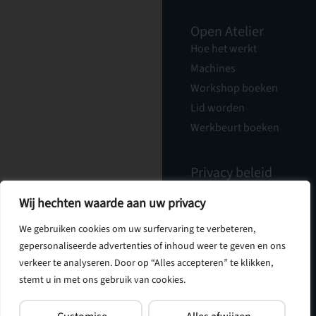
Open Atelier
Hoe het werkt
Machines
Workshop boeken
Lid worden
Werkbeurt boeken
Privacy beleid
Cadeaubonnen
Nieuwsbrief
Wij hechten waarde aan uw privacy
Vacatures
Over Ons
We gebruiken cookies om uw surfervaring te verbeteren,
Contact
gepersonaliseerde advertenties of inhoud weer te geven en ons
verkeer te analyseren. Door op “Alles accepteren” te klikken,
stemt u in met ons gebruik van cookies.