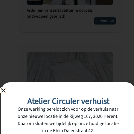
Arduinen venstertabletten & dorpels
(individueel geprijsd)
op voorraad
Atelier Circuler verhuist
Blauwe steen tegel 8m² – (10 x 10 x 1)
Onze werking bereidt zich voor op de verhuis naar
€
240,00
incl. btw
op voorraad
onze nieuwe locatie in de Rijweg 167, 3020 Herent.
Daarom sluiten we tijdelijk op onze huidige locatie
in de Klein Dalenstraat 42.