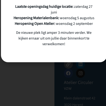
Laatste openingsdag huidige locatie:
zaterdag 27
juni
Heropening Materialenbank:
woensdag 5 augustus
Heropening Open Atelier:
woensdag 2 september
De nieuwe plek ligt amper 3 minuten verder. We
kijken ernaar uit om jullie daar binnenkort te
SCHRIJF JE IN
VOOR ONZE
verwelkomen!
NIEUWSBRIEF
Nieuwsbrief
Inschrijven
Atelier Circuler
vzw
Klein dalenstraat 42
3020 Herent