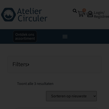
0
Login/
€
0,00
Registre
Ontdek ons
assortiment
Filters
Toont alle 3 resultaten